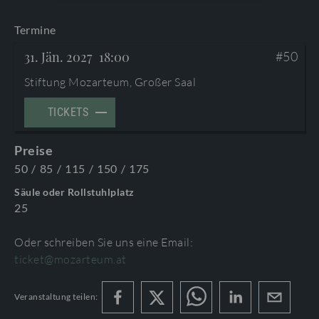
AGB
©2026 Internationale Stiftung Mozarteum
Termine
DOWNLOAD
PROGRAMMHEFTE & ZUGABEN
31. Jän. 2027
18:00
#50
Stiftung Mozarteum, Großer Saal
TICKETS
Preise
50
/
85
/
115
/
150
/
175
Säule oder Rollstuhlplatz
25
Oder schreiben Sie uns eine Email:
ticket@mozarteum.at
Veranstaltung teilen: