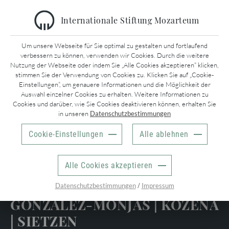
Internationale Stiftung Mozarteum
KONZERTE & EVENTS
Um unsere Webseite für Sie optimal zu gestalten und fortlaufend
verbessern zu können, verwenden wir Cookies. Durch die weitere
Nutzung der Webseite oder indem Sie „Alle Cookies akzeptieren“ klicken,
INFORMATIONEN
stimmen Sie der Verwendung von Cookies zu. Klicken Sie auf „Cookie-
MOZARTWOCHE
ZURÜCK
Einstellungen“, um genauere Informationen und die Möglichkeit der
Kontakt
Auswahl einzelner Cookies zu erhalten. Weitere Informationen zu
SAISONKONZERTE
Cookies und darüber, wie Sie Cookies deaktivieren können, erhalten Sie
Impressum
UNTERNEHMEN
in unseren
Datenschutzbestimmungen
Mozartwoche
KINDERKONZERTE
Datenschutzrichtlinien
Presse
Cookie-Einstellungen
Alle ablehnen
AGB
Stellenangebote
TICKETS
ALLE VERANSTALTUNGEN
ABSCHLUSSKONZERT:
Medienpartner
Kartenbüro
Alle Cookies akzeptieren
MOZARTEUMORCHESTER
Sponsoren
Konzerte
ONLINE-TICKETSHOP
SALZBURG
/
Datenschutzbestimmungen
Impressum
Tickets Museen
GONZÁLEZ-MONJAS | KOŽENÁ
BESUCHERINFOS UND BARRIEREFREIHEIT
| SIETZEN