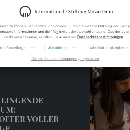
Internationale Stiftung Mozarteum
URÜCK
ssern zu können, verwenden wir Cookies. Durch die weitere Nutzung der Webseit
genauere Informationen und die Möglichkeit der Auswahl einzelner Cookies zu er
deaktivieren können, erhalten Sie in unseren
Datenschutzbestimmungen
kie-Einstellungen
Alle ablehnen
Alle Cookies akzeptieren
d Jugend
/
Datenschutzbestimmungen
Impressum
KLINGENDE
UM:
KOFFER VOLLER
GE