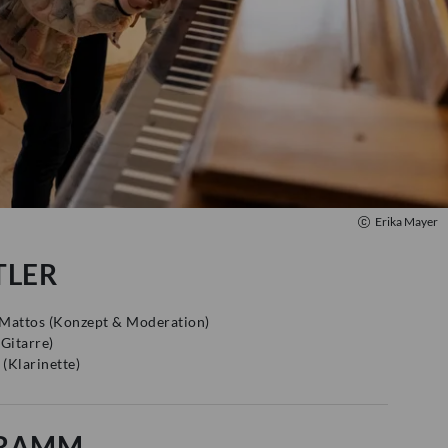
Erika Mayer
TLER
 Mattos
(
Konzept & Moderation
)
(
Gitarre
)
(
Klarinette
)
RAMM