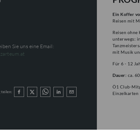
e
Ein Koffer vo
Reisen mit M
Reisen ohne 
unterwegs: in
Tanzmeisters
iben Sie uns eine Email:
mit Musik un
zarteum.at
Für 6 - 12 Ja
Dauer
: ca. 6
Ö1 Club-Mitg
 teilen:
Einzelkarten