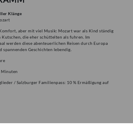
ller Klänge
ozart
Komfort, aber mit viel Musik: Mozart war als Kind ständig
 Kutschen, die eher schüttelten als fuhren. Im
aal werden diese abenteuerlichen Reisen durch Europa
d spannenden Geschichten lebendig.
hre
0 Minuten
lieder / Salzburger Familienpass: 10 % Ermäßigung auf