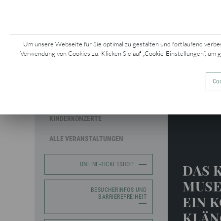
KONZERTE &
Z
EVENTS
Um unsere Webseite für Sie optimal zu gestalten und fortlaufend verbe
Verwendung von Cookies zu. Klicken Sie auf „Cookie-Einstellungen“, um 
MOZARTWOCHE
Coo
Kinder un
SAISONKONZERTE
KINDERKONZERTE
ALLE VERANSTALTUNGEN
ONLINE-TICKETSHOP
DAS 
MUSE
BESUCHERINFOS UND
EIN 
BARRIEREFREIHEIT
KLÄN