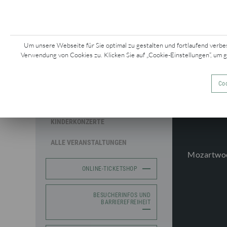
KONZERTE &
Z
EVENTS
Um unsere Webseite für Sie optimal zu gestalten und fortlaufend verbe
Verwendung von Cookies zu. Klicken Sie auf „Cookie-Einstellungen“, um 
MOZARTWOCHE
Coo
SAISONKONZERTE
KINDERKONZERTE
ALLE VERANSTALTUNGEN
Mozartwo
ONLINE-TICKETSHOP
BESUCHERINFOS UND
BARRIEREFREIHEIT