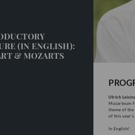
ODUCTORY
RE (IN ENGLISH):
RT & MOZARTS
PROG
Ulrich Leisin
Mozarteum Fo
theme of the
of this year’s
In English!