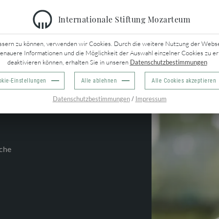
Internationale Stiftung Mozarteum
URÜCK
ssern zu können, verwenden wir Cookies. Durch die weitere Nutzung der Webseit
genauere Informationen und die Möglichkeit der Auswahl einzelner Cookies zu er
deaktivieren können, erhalten Sie in unseren
Datenschutzbestimmungen
kie-Einstellungen
Alle ablehnen
Alle Cookies akzeptieren
/
Datenschutzbestimmungen
Impressum
che