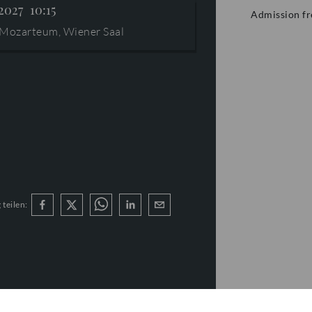
 2027
10:15
Admission f
 Mozarteum, Wiener Saal
 teilen: