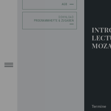
AGB
DOWNLOAD
PROGRAMMHEFTE & ZUGABEN
INTR
LECTU
MOZA
Termine