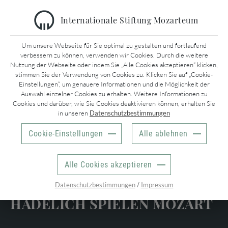
Internationale Stiftung Mozarteum
KONZERTE & EVENTS
Um unsere Webseite für Sie optimal zu gestalten und fortlaufend
verbessern zu können, verwenden wir Cookies. Durch die weitere
Nutzung der Webseite oder indem Sie „Alle Cookies akzeptieren“ klicken,
INFORMATIONEN
stimmen Sie der Verwendung von Cookies zu. Klicken Sie auf „Cookie-
MOZARTWOCHE
ZURÜCK
Einstellungen“, um genauere Informationen und die Möglichkeit der
Kontakt
Auswahl einzelner Cookies zu erhalten. Weitere Informationen zu
SAISONKONZERTE
Cookies und darüber, wie Sie Cookies deaktivieren können, erhalten Sie
Impressum
UNTERNEHMEN
in unseren
Datenschutzbestimmungen
Mozartwoche
KINDERKONZERTE
Datenschutzrichtlinien
Presse
Cookie-Einstellungen
Alle ablehnen
AGB
Stellenangebote
TICKETS
ALLE VERANSTALTUNGEN
MAHLER CHAMBER
Medienpartner
Kartenbüro
Alle Cookies akzeptieren
ORCHESTRA
Sponsoren
Konzerte
ONLINE-TICKETSHOP
BLUMENSCHEIN &
/
Datenschutzbestimmungen
Impressum
Tickets Museen
HADELICH SPIELEN MOZART
BESUCHERINFOS UND BARRIEREFREIHEIT