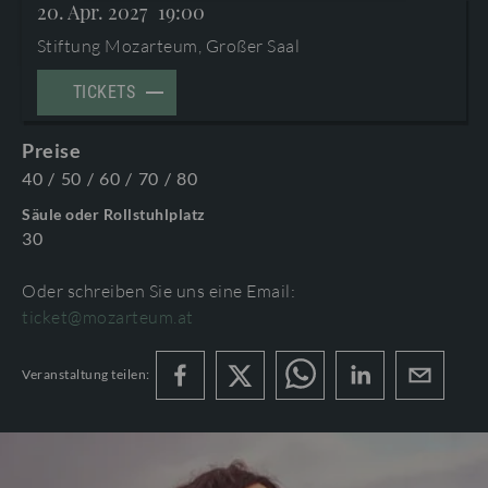
20. Apr. 2027
19:00
AGB
©2026 Internationale Stiftung Mozarteum
Stiftung Mozarteum, Großer Saal
DOWNLOAD
PROGRAMMHEFTE & ZUGABEN
TICKETS
Preise
40
/
50
/
60
/
70
/
80
Säule oder Rollstuhlplatz
30
Oder schreiben Sie uns eine Email:
ticket@mozarteum.at
Veranstaltung teilen: