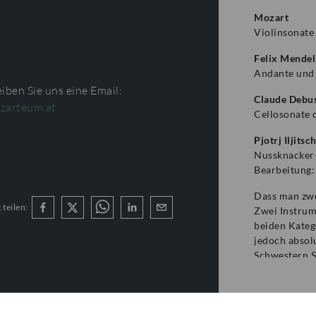
Mozart
Violinsonat
Felix Mendel
Andante und 
iben Sie uns eine Email:
Claude Debu
zarteum.at
Cellosonate 
Pjotrj Iljits
Nussknacker-
Bearbeitung:
Dass man zwei
 teilen:
Zwei Instrum
beiden Kateg
jedoch absol
Schwestern S
Fähigkeiten 
Meisterschaft
Künstlerinnen
sondern musi