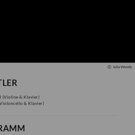
Julia Wesely
TLER
l
(
Violine & Klavier
)
Violoncello & Klavier
)
RAMM