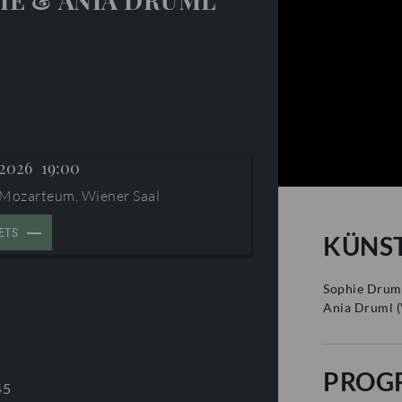
IE & ANIA DRUML
 2026
19:00
 Mozarteum, Wiener Saal
ETS
KÜNS
Sophie Drum
Ania Druml
(
PROG
45