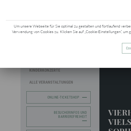
KONZERTE &
Z
EVENTS
Um unsere Webseite für Sie optimal zu gestalten und fortlaufend verbe
Verwendung von Cookies zu. Klicken Sie auf „Cookie-Einstellungen“, um 
MOZARTWOCHE
Coo
SAISONKONZERTE
Saisonkon
KINDERKONZERTE
ALLE VERANSTALTUNGEN
ONLINE-TICKETSHOP
VIER
BESUCHERINFOS UND
BARRIEREFREIHEIT
VIEL