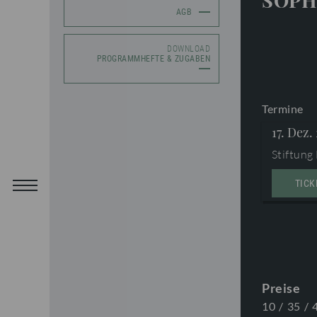
SOPH
AGB
DOWNLOAD
PROGRAMMHEFTE & ZUGABEN
Termine
17. Dez.
Stiftung
TICK
Preise
10
/
35
/