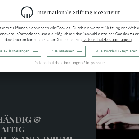
Internationale Stiftung Mozarteum
URÜCK
ssern zu können, verwenden wir Cookies. Durch die weitere Nutzung der Webseit
genauere Informationen und die Möglichkeit der Auswahl einzelner Cookies zu er
deaktivieren können, erhalten Sie in unseren
Datenschutzbestimmungen
kie-Einstellungen
Alle ablehnen
Alle Cookies akzeptieren
/
Datenschutzbestimmungen
Impressum
zerte
HÄNDIG &
SAITIG