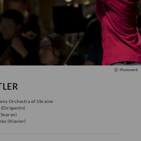
Photowerk
TLER
ony Orchestra of Ukraine
(
Dirigentin
)
(
Sopran
)
nko
(
Klavier
)