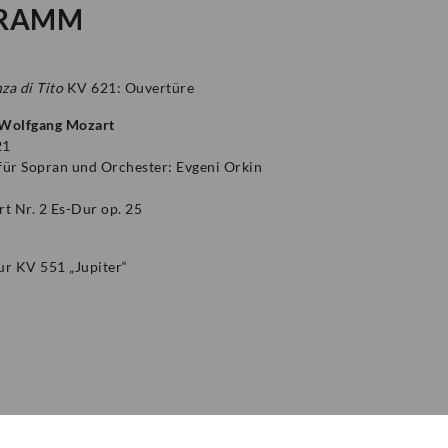
RAMM
za di Tito
KV 621: Ouvertüre
 Wolfgang Mozart
21
für Sopran und Orchester: Evgeni Orkin
rt Nr. 2 Es-Dur op. 25
ur KV 551 „Jupiter“