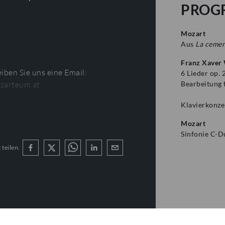
PROG
Mozart
Aus
La cemen
Franz Xaver
iben Sie uns eine Email:
6 Lieder op. 
Bearbeitung 
zarteum.at
Klavierkonze
Mozart
Sinfonie C-D
 teilen: