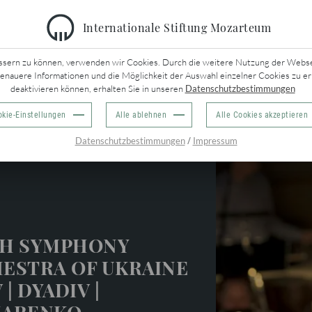
Internationale Stiftung Mozarteum
URÜCK
ssern zu können, verwenden wir Cookies. Durch die weitere Nutzung der Webseit
genauere Informationen und die Möglichkeit der Auswahl einzelner Cookies zu er
deaktivieren können, erhalten Sie in unseren
Datenschutzbestimmungen
kie-Einstellungen
Alle ablehnen
Alle Cookies akzeptieren
che
/
Datenschutzbestimmungen
Impressum
H SYMPHONY
ESTRA OF UKRAINE
 | DYADIV |