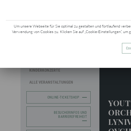
KONZERTE &
Z
EVENTS
Um unsere Webseite für Sie optimal zu gestalten und fortlaufend verbe
Verwendung von Cookies zu. Klicken Sie auf „Cookie-Einstellungen“, um 
MOZARTWOCHE
Coo
Mozartwo
SAISONKONZERTE
KINDERKONZERTE
ALLE VERANSTALTUNGEN
ONLINE-TICKETSHOP
YOUT
ORCH
BESUCHERINFOS UND
BARRIEREFREIHEIT
LYNIV