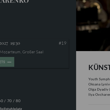
ARENKO
 2027
19:30
#19
 Mozarteum, Großer Saal
ETS
KÜNS
Youth Symph
Oksana Lyniv
Olga Dyadiv
Ilya Ovchare
60
/
70
/
80
Rollstuhlplatz