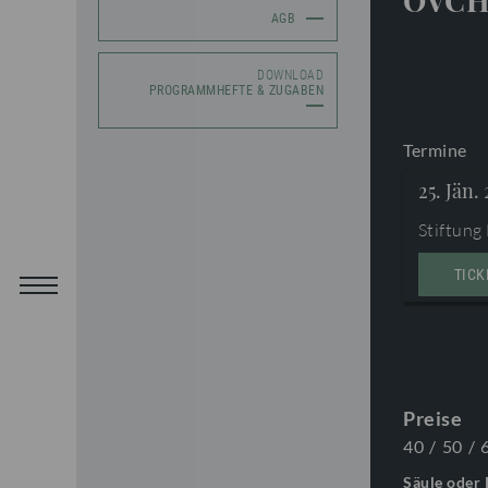
OVCH
AGB
DOWNLOAD
PROGRAMMHEFTE & ZUGABEN
Termine
25. Jän.
Stiftung
TICK
Preise
40
/
50
/
Säule oder 