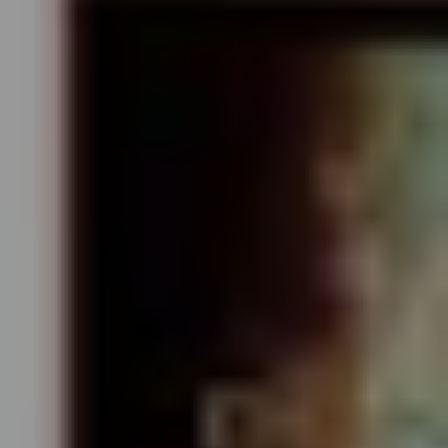
MUSIKTHEATER
FILM
OPER
MUSIK & WORT
FÜHRUNG
KAMMERKONZERT
KONZERT
TALK