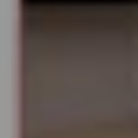
Mozartwoche
|
Konzert
Piera Mungiguerra
21
JÄN
|
DONNERSTAG
Stiftung Mozarteum, Großer Saal
#02 Eröffnungskonzert:
Mozarteumorchester Salzburg |