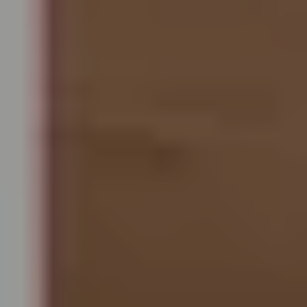
ABONNEMENTS, ERMÄSSIGUNGEN & U30
ABONNEMENTS
Mit unseren Wahlabos sparen Sie bis zu 20% und können
flexibel Ihre Wunschkonzerte wählen.
Zu den Abonnements
Die Wahlabos sind im Kartenbüro sowie
online
erhältlilch.