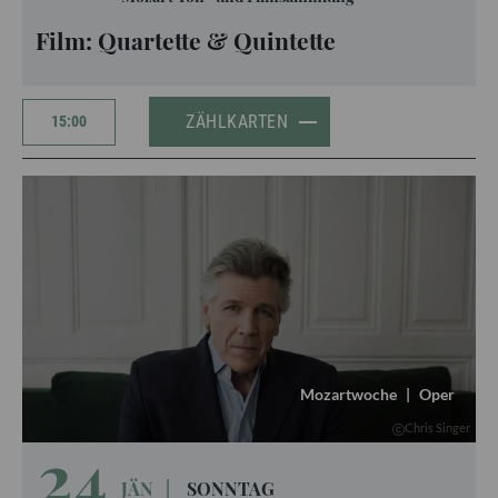
Film: Quartette & Quintette
ZÄHLKARTEN
15:00
Mozartwoche
|
Oper
Chris Singer
24
JÄN
|
SONNTAG