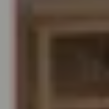
Borrani | Peña
TICKETS
19:30
Mozartwoche
|
Kammerkonzert
Julien Mignot
22
JÄN
|
FREITAG
Stiftung Mozarteum, Großer Saal