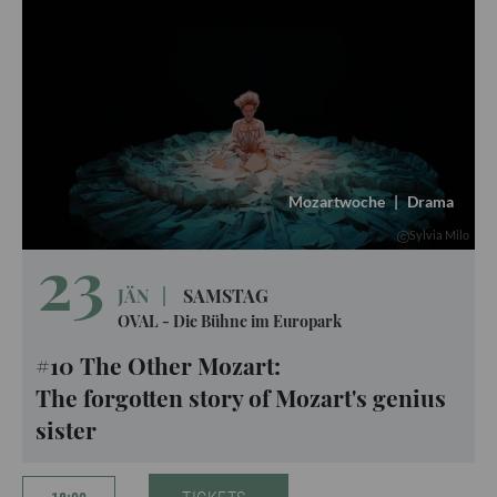
Mozartwoche
|
Drama
Sylvia Milo
23
JÄN
|
SAMSTAG
OVAL - Die Bühne im Europark
#10 The Other Mozart:
The forgotten story of Mozart's genius
sister