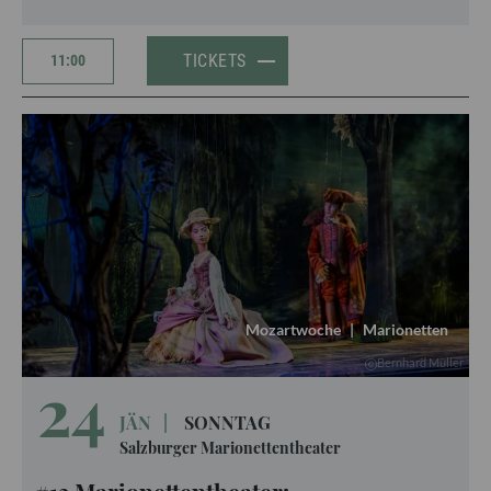
TICKETS
11:00
Mozartwoche
|
Marionetten
Bernhard Müller
24
JÄN
|
SONNTAG
Salzburger Marionettentheater