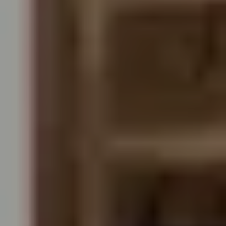
#03 Tamestit & Friends
TICKETS
11:00
Mozartwoche
|
Führung
ISM
22
JÄN
|
FREITAG
Mozart-Wohnhaus