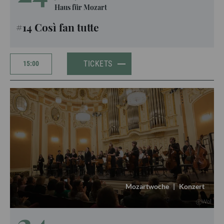
Haus für Mozart
#14 Così fan tutte
TICKETS
15:00
Mozartwoche
|
Konzert
Wol
24