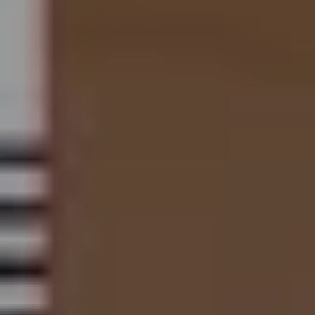
U30 & IN AUSBILDUNG
€ 25 für Konzertbesucher U27 in Ausbildung
(nach Verfügbarkeit gegen Vorlage eines Schüler-,
Studierenden oder Lehrlingsausweises)
50% für alle übrigen Konzertbesucher U30
(nach Verfügbarkeit der Kategorien. Das Angebot bezieht
sich auf den Einzelkartenpreis)
Weitere Ermäßigungen:
Ö1-Club-Mitglieder
erhalten 10% und
Ö1 intro-Club-
Mitglieder
30% Ermäßigung auf ausgewählte
Veranstaltungen.
SN-Card-Inhaber
erhalten 20% Ermäßigung nach
Verfügbarkeit auf ausgewählte Veranstaltungen.