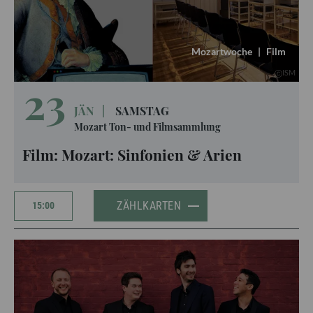
Mozartwoche
|
Film
ISM
23
JÄN
|
SAMSTAG
Mozart Ton- und Filmsammlung
Film: Mozart: Sinfonien & Arien
ZÄHLKARTEN
15:00