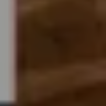
23
JÄN
|
SAMSTAG
Mozart-Wohnhaus
Autographentresor-Führung (deutsch)
ZÄHLKARTEN
10:00
Mozartwoche
|
Talk
Wolfgang Lienbacher