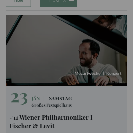
TICKETS
18:00
Mozartwoche
|
Konzert
Felix Broede
23
JÄN
|
SAMSTAG
Großes Festspielhaus
#11 Wiener Philharmoniker I
Fischer & Levit