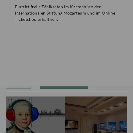
Eintritt frei / Zählkarten im Kartenbüro der
Mozartwoche
|
Führung
Internationalen Stiftung Mozarteum und im Online-
Ticketshop erhältlich.
ISM
23
JÄN
|
SAMSTAG
Mozart-Wohnhaus
Autograph Vault Guided Tour (in
English)
ZÄHLKARTEN
12:00