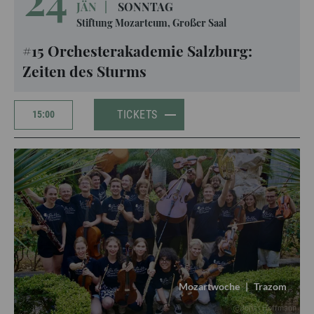
JÄN
|
SONNTAG
Stiftung Mozarteum, Großer Saal
#15 Orchesterakademie Salzburg:
Zeiten des Sturms
TICKETS
15:00
Mozartwoche
|
Trazom
Jonas Hoffmann