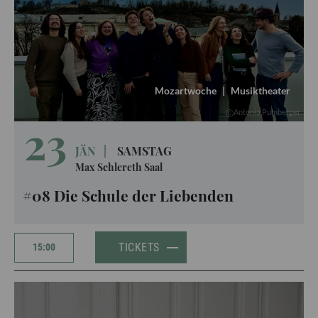
Mozartwoche
|
Musiktheater
Antonia Pumberger
23
JÄN
|
SAMSTAG
Max Schlereth Saal
#08 Die Schule der Liebenden
TICKETS
15:00