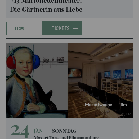
#13 Marionettentheater:
Die Gärtnerin aus Liebe
TICKETS
11:00
Mozartwoche
|
Film
ISM
24
JÄN
|
SONNTAG
Mozart Ton- und Filmsammlung