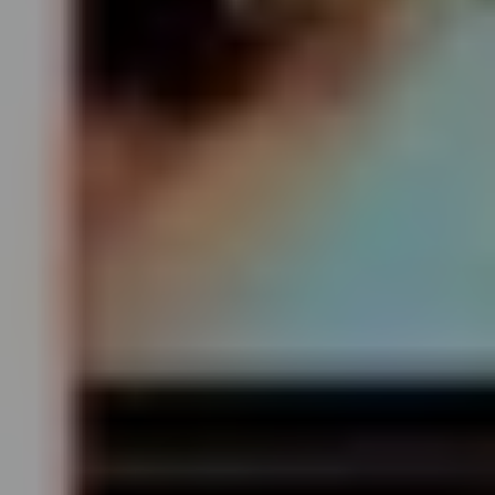
Mozartwoche
|
Talk
ISM
21
JÄN
|
DONNERSTAG
Stiftung Mozarteum, Wiener Saal
#01 Eröffnungstalk:
Mozart & "Mozarts"
TICKETS
18:00