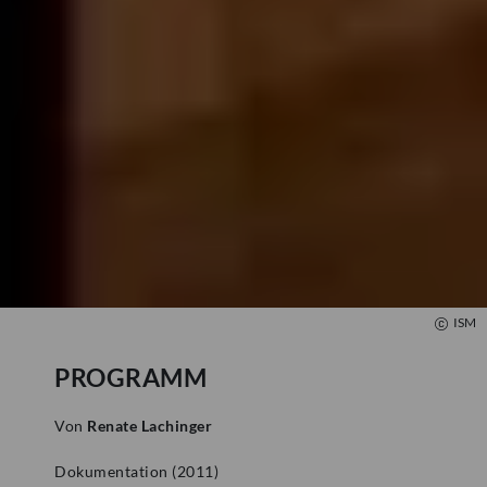
Mozartwoche
|
Konzert
Marco Borggreve
23
JÄN
|
SAMSTAG
Stiftung Mozarteum, Großer Saal
#06 Kammerorchester Basel
Bezuidenhout & Ibragimova
TICKETS
11:00
ISM
PROGRAMM
Von
Renate Lachinger
Dokumentation (2011)