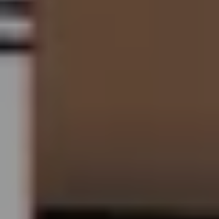
MOZARTWOCHE
REZITAL
ORGELKONZERT
FAMILIEN
MARIONETTEN
DRAMA
TRAZOM