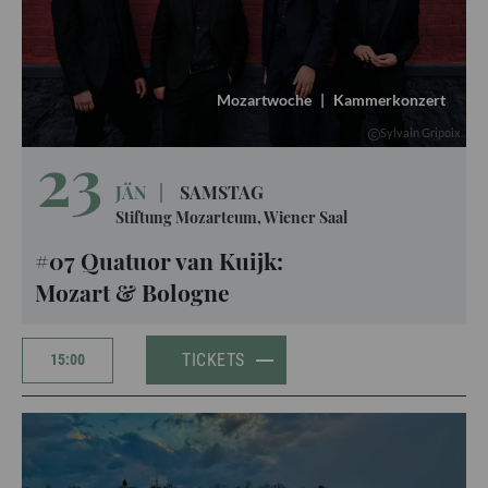
Mozartwoche
|
Kammerkonzert
Sylvain Gripoix
23
JÄN
|
SAMSTAG
Stiftung Mozarteum, Wiener Saal
#07 Quatuor van Kuijk:
Mozart & Bologne
TICKETS
15:00