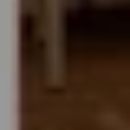
Autographentresor-Führung (deutsch)
ZÄHLKARTEN
15:00
Mozartwoche
|
Musik & Wort
Wolfgang Lienbacher
22
JÄN
|
FREITAG