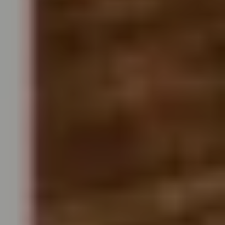
22
JÄN
|
FREITAG
Haus für Mozart
#05 Così fan tutte
TICKETS
19:00
Mozartwoche
|
Führung
ISM