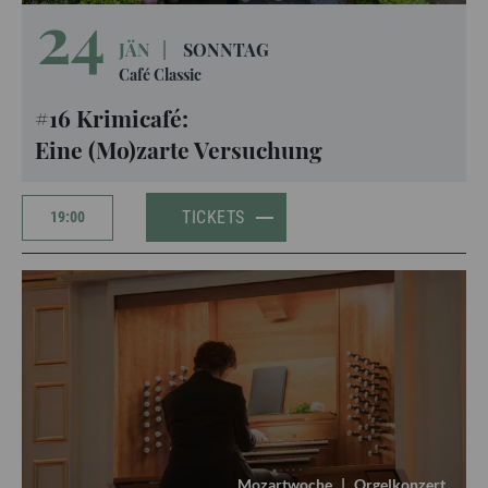
24
JÄN
|
SONNTAG
Café Classic
#16 Krimicafé:
Eine (Mo)zarte Versuchung
TICKETS
19:00
Mozartwoche
|
Orgelkonzert