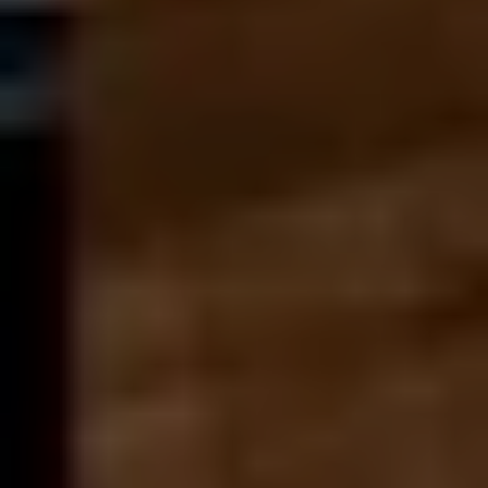
23
JÄN
|
SAMSTAG
Stiftung Mozarteum, Wiener Saal
Introductory lecture (in English):
Mozart & Mozarts
10:15