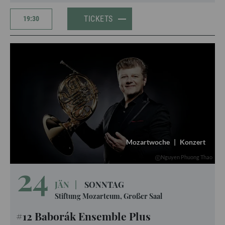
TICKETS
19:30
Mozartwoche
|
Konzert
Nguyen Phuong Thao
24
JÄN
|
SONNTAG
Stiftung Mozarteum, Großer Saal
#12 Baborák Ensemble Plus