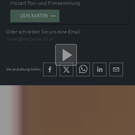
BESUCHERNFOS UND BARRIIEREFREIHEIT
Mozart Ton- und Filmsammlung
ZÄHLKARTEN
PROGRAMMBUCH BESTELLEN
Oder schreiben Sie uns eine Email:
AGB
ticket@mozarteum.at
PROGRAMMHEFTE & ZUGABEN
Veranstaltung teilen:
HAUPTPROSPEKT MOZARTWOCHE 2027
MoWo_27_HP_WEB_issuu