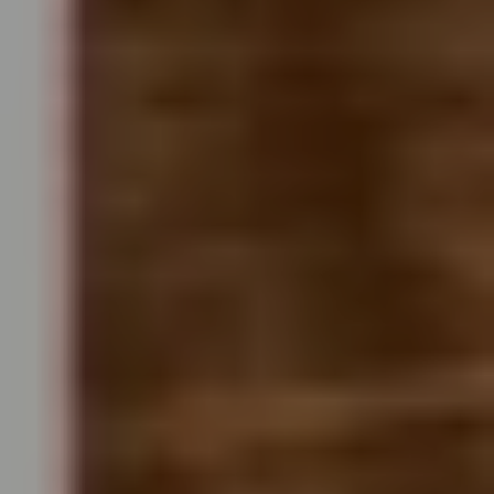
Mozart-Wohnhaus, Tanzmeistersaal
#04 Briefe und Musik:
„Meine liebe Mama“
TICKETS
17:00
Mozartwoche
|
Oper
Chris Singer