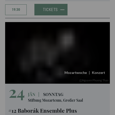
TICKETS
19:30
Mozartwoche
|
Konzert
Nguyen Phuong Thao
24
JÄN
|
SONNTAG
Stiftung Mozarteum, Großer Saal
#12 Baborák Ensemble Plus