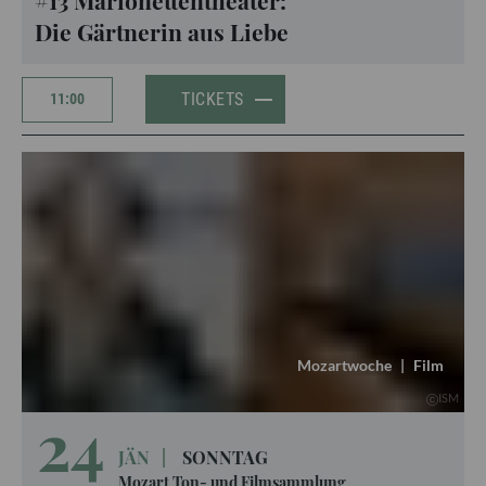
#13 Marionettentheater:
Die Gärtnerin aus Liebe
TICKETS
11:00
Mozartwoche
|
Film
ISM
24
JÄN
|
SONNTAG
Mozart Ton- und Filmsammlung