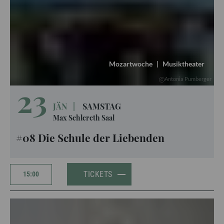
Mozartwoche
|
Musiktheater
Antonia Pumberger
23
JÄN
|
SAMSTAG
Max Schlereth Saal
#08 Die Schule der Liebenden
TICKETS
15:00