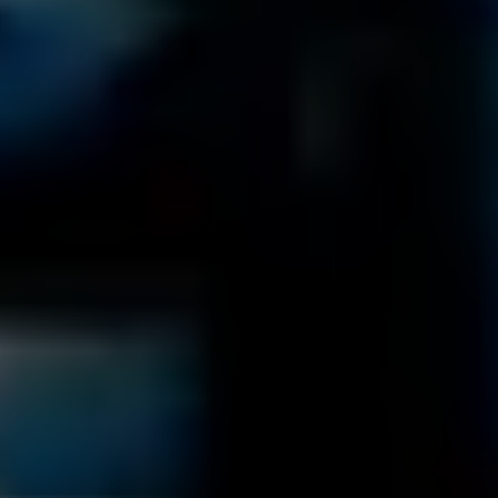
Mozart-Wohnhaus, Tanzmeistersaal
#04 Briefe und Musik:
„Meine liebe Mama“
TICKETS
17:00
Mozartwoche
|
Oper
Chris Singer