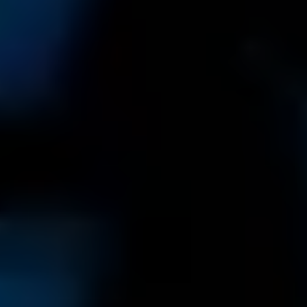
23
JÄN
|
SAMSTAG
Stiftung Mozarteum, Wiener Saal
Introductory lecture (in English):
Mozart & Mozarts
10:15