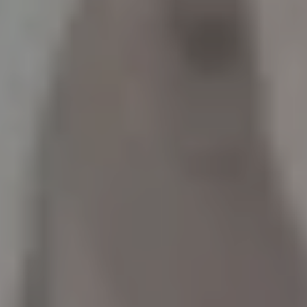
Mozartwoche
|
Talk
ISM
21
JÄN
|
DONNERSTAG
Stiftung Mozarteum, Wiener Saal
#01 Eröffnungstalk:
Mozart & "Mozarts"
TICKETS
18:00