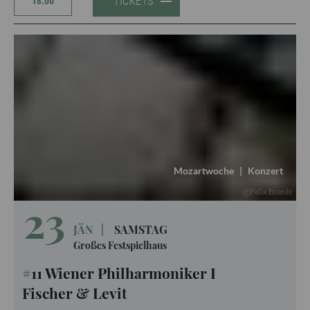
TICKETS
18:00
Mozartwoche
|
Konzert
Felix Broede
23
JÄN
|
SAMSTAG
Großes Festspielhaus
#11 Wiener Philharmoniker I
Fischer & Levit