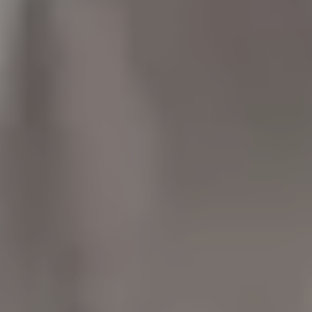
Mozartwoche
|
Konzert
Piera Mungiguerra
21
JÄN
|
DONNERSTAG
Stiftung Mozarteum, Großer Saal
#02 Eröffnungskonzert:
Mozarteumorchester Salzburg |