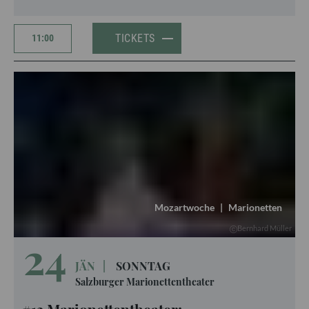
TICKETS
11:00
Mozartwoche
|
Marionetten
Bernhard Müller
24
JÄN
|
SONNTAG
Salzburger Marionettentheater