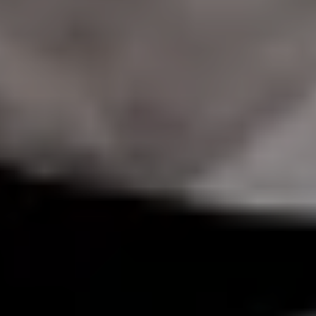
#03 Tamestit & Friends
TICKETS
11:00
Mozartwoche
|
Führung
ISM
22
JÄN
|
FREITAG
Mozart-Wohnhaus