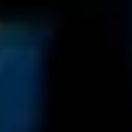
23
JÄN
|
SAMSTAG
Mozart-Wohnhaus
Autographentresor-Führung (deutsch)
ZÄHLKARTEN
10:00
Mozartwoche
|
Talk
Wolfgang Lienbacher