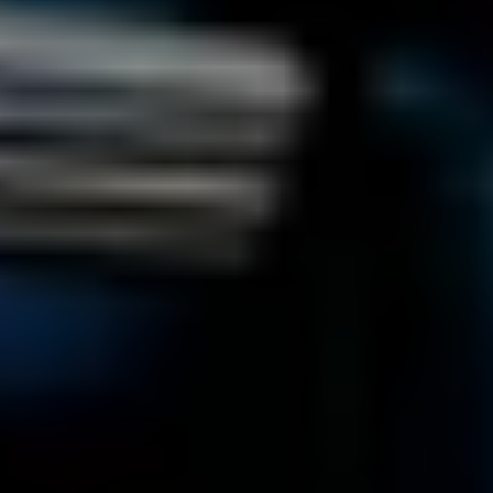
22
JÄN
|
FREITAG
Haus für Mozart
#05 Così fan tutte
TICKETS
19:00
Mozartwoche
|
Führung
ISM