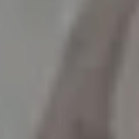
MUSIKTHEATER
FILM
OPER
MUSIK & WORT
FÜHRUNG
KAMMERKONZERT
KONZERT
TALK