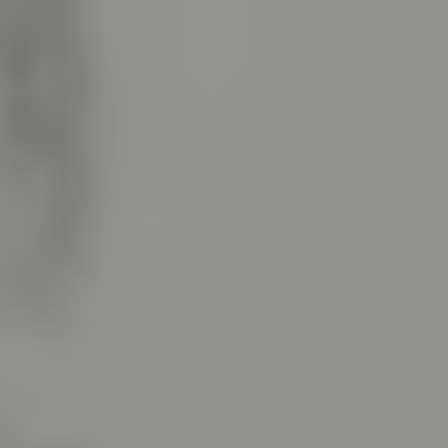
U30 & IN AUSBILDUNG
€ 25 für Konzertbesucher U27 in Ausbildung
(nach Verfügbarkeit gegen Vorlage eines Schüler-,
Studierenden oder Lehrlingsausweises)
50% für alle übrigen Konzertbesucher U30
(nach Verfügbarkeit der Kategorien. Das Angebot bezieht
sich auf den Einzelkartenpreis)
Weitere Ermäßigungen:
Ö1-Club-Mitglieder
erhalten 10% und
Ö1 intro-Club-
Mitglieder
30% Ermäßigung auf ausgewählte
Veranstaltungen.
SN-Card-Inhaber
erhalten 20% Ermäßigung nach
Verfügbarkeit auf ausgewählte Veranstaltungen.