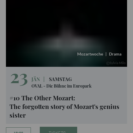
Mozartwoche
|
Drama
Sylvia Milo
23
JÄN
|
SAMSTAG
OVAL - Die Bühne im Europark
#10 The Other Mozart:
The forgotten story of Mozart's genius
sister