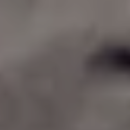
Borrani | Peña
TICKETS
19:30
Mozartwoche
|
Kammerkonzert
Julien Mignot
22
JÄN
|
FREITAG
Stiftung Mozarteum, Großer Saal