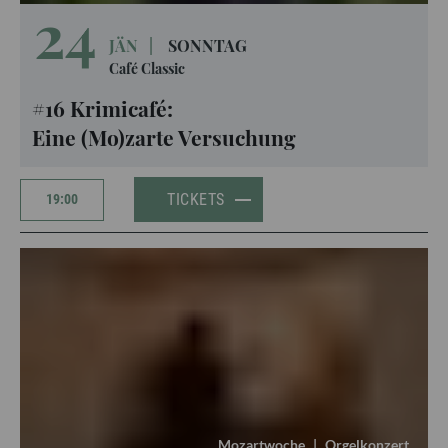
24
JÄN
|
SONNTAG
Café Classic
#16 Krimicafé:
Eine (Mo)zarte Versuchung
TICKETS
19:00
Mozartwoche
|
Orgelkonzert