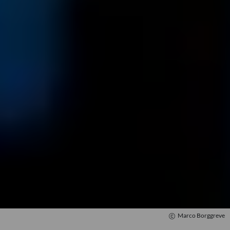
Mozartwoche
|
Konzert
Marco Borggreve
23
JÄN
|
SAMSTAG
Stiftung Mozarteum, Großer Saal
#06 Kammerorchester Basel
Bezuidenhout & Ibragimova
TICKETS
11:00
Marco Borggreve