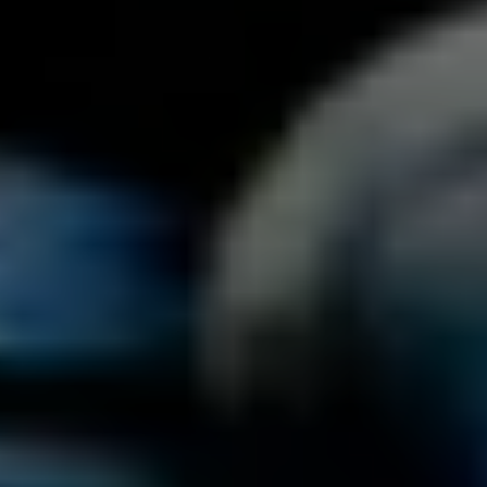
Autographentresor-Führung (deutsch)
ZÄHLKARTEN
15:00
Mozartwoche
|
Musik & Wort
Wolfgang Lienbacher
22
JÄN
|
FREITAG