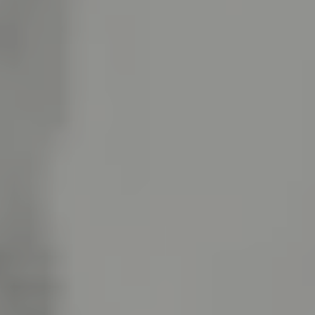
ABONNEMENTS, ERMÄSSIGUNGEN & U30
ABONNEMENTS
Mit unseren Wahlabos sparen Sie bis zu 20% und können
flexibel Ihre Wunschkonzerte wählen.
Zu den Abonnements
Die Wahlabos sind im Kartenbüro sowie
online
erhältlilch.