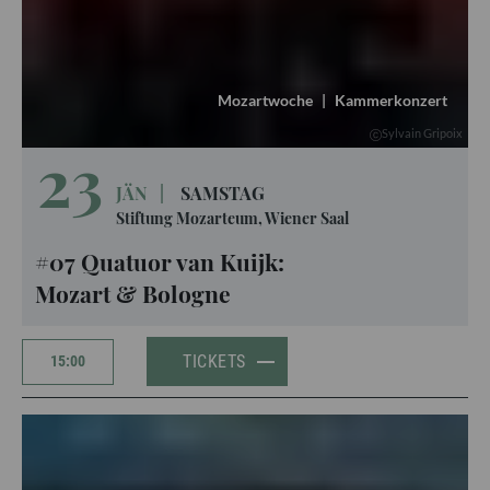
Mozartwoche
|
Kammerkonzert
Sylvain Gripoix
23
JÄN
|
SAMSTAG
Stiftung Mozarteum, Wiener Saal
#07 Quatuor van Kuijk:
Mozart & Bologne
TICKETS
15:00