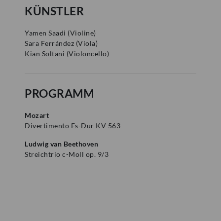
KÜNSTLER
Mozartwoche
|
Führung
Yamen Saadi
(
Violine
)
ISM
23
Sara Ferrández
(
Viola
)
Kian Soltani
(
Violoncello
)
JÄN
|
SAMSTAG
Mozart-Wohnhaus
Autograph Vault Guided Tour (in
PROGRAMM
English)
Mozart
Divertimento Es-Dur KV 563
ZÄHLKARTEN
12:00
Ludwig van Beethoven
Streichtrio c-Moll op. 9/3