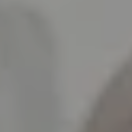
MOZARTWOCHE
REZITAL
ORGELKONZERT
FAMILIEN
MARIONETTEN
DRAMA
TRAZOM