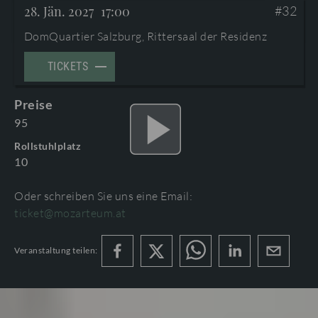
BESUCHERNFOS UND BARRIIEREFREIHEIT
28. Jän. 2027
17:00
#32
DomQuartier Salzburg, Rittersaal der Residenz
PROGRAMMBUCH BESTELLEN
TICKETS
AGB
Preise
PROGRAMMHEFTE & ZUGABEN
95
Rollstuhlplatz
10
Oder schreiben Sie uns eine Email:
ticket@mozarteum.at
HAUPTPROSPEKT MOZARTWOCHE 2027
Veranstaltung teilen:
MoWo_27_HP_WEB_issuu