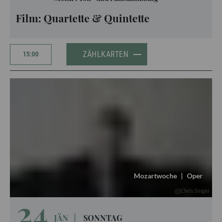
Film: Quartette & Quintette
ZÄHLKARTEN
15:00
Mozartwoche
|
Oper
Chris Singer
24
JÄN
|
SONNTAG