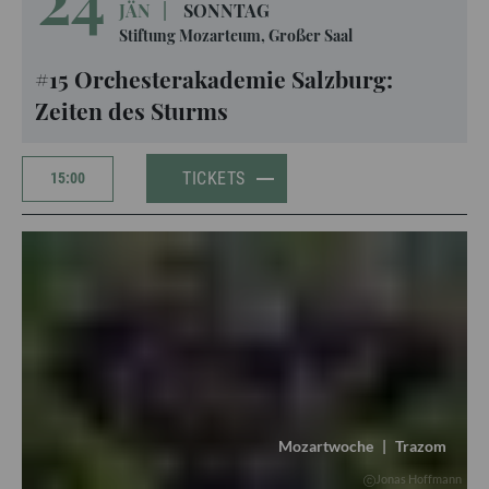
JÄN
|
SONNTAG
Stiftung Mozarteum, Großer Saal
#15 Orchesterakademie Salzburg:
Zeiten des Sturms
TICKETS
15:00
Mozartwoche
|
Trazom
Jonas Hoffmann