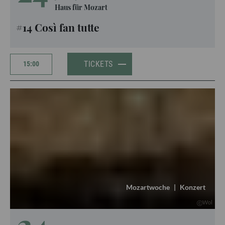
Haus für Mozart
#14 Così fan tutte
TICKETS
15:00
Mozartwoche
|
Konzert
Wol
24