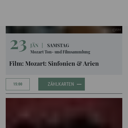
Mozartwoche
|
Film
ISM
23
JÄN
|
SAMSTAG
Mozart Ton- und Filmsammlung
Film: Mozart: Sinfonien & Arien
ZÄHLKARTEN
15:00