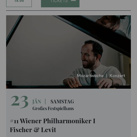
TICKETS
18:00
Mozartwoche
|
Konzert
Felix Broede
23
JÄN
|
SAMSTAG
Großes Festspielhaus
#11 Wiener Philharmoniker I
Fischer & Levit