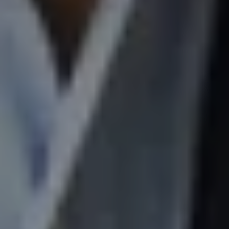
22
JÄN
|
FREITAG
Haus für Mozart
#05 Così fan tutte
TICKETS
19:00
Mozartwoche
|
Führung
ISM