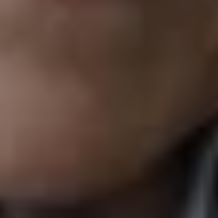
Autographentresor-Führung (deutsch)
ZÄHLKARTEN
15:00
Mozartwoche
|
Musik & Wort
Wolfgang Lienbacher
22
JÄN
|
FREITAG