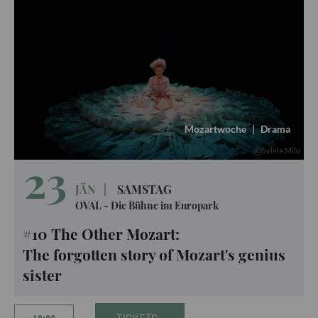
Mozartwoche
|
Drama
Sylvia Milo
23
JÄN
|
SAMSTAG
OVAL - Die Bühne im Europark
#10 The Other Mozart:
The forgotten story of Mozart's genius
sister