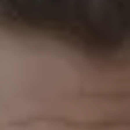
Mozartwoche
|
Talk
ISM
21
JÄN
|
DONNERSTAG
Stiftung Mozarteum, Wiener Saal
#01 Eröffnungstalk:
Mozart & "Mozarts"
TICKETS
18:00