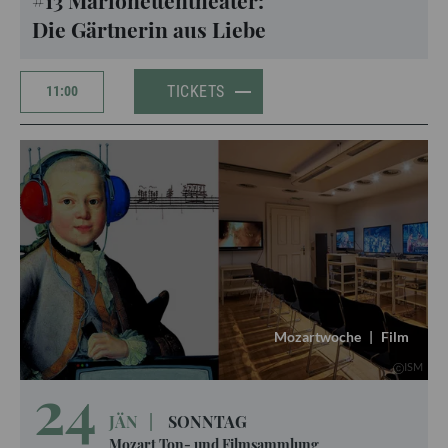
#13 Marionettentheater:
Die Gärtnerin aus Liebe
TICKETS
11:00
Mozartwoche
|
Film
ISM
24
JÄN
|
SONNTAG
Mozart Ton- und Filmsammlung