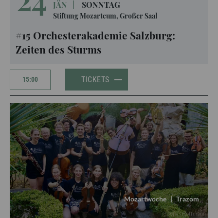
JÄN
|
SONNTAG
Stiftung Mozarteum, Großer Saal
#15 Orchesterakademie Salzburg:
Zeiten des Sturms
TICKETS
15:00
Mozartwoche
|
Trazom
Jonas Hoffmann