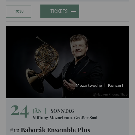
TICKETS
19:30
Mozartwoche
|
Konzert
Nguyen Phuong Thao
24
JÄN
|
SONNTAG
Stiftung Mozarteum, Großer Saal
#12 Baborák Ensemble Plus