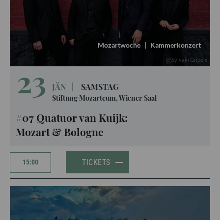
Mozartwoche
|
Kammerkonzert
Sylvain Gripoix
23
JÄN
|
SAMSTAG
Stiftung Mozarteum, Wiener Saal
#07 Quatuor van Kuijk:
Mozart & Bologne
TICKETS
15:00