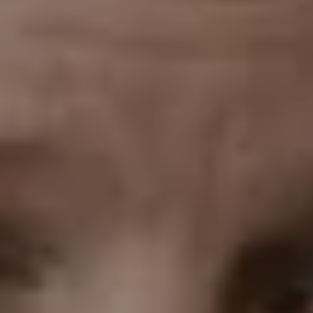
Mozartwoche
|
Konzert
Piera Mungiguerra
21
JÄN
|
DONNERSTAG
Stiftung Mozarteum, Großer Saal
#02 Eröffnungskonzert:
Mozarteumorchester Salzburg |