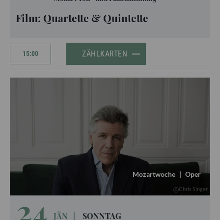
Film: Quartette & Quintette
ZÄHLKARTEN
15:00
Mozartwoche
|
Oper
Chris Singer
24
JÄN
|
SONNTAG