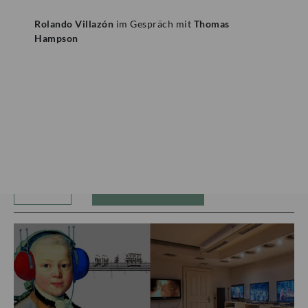
Rolando Villazón
im Gespräch mit
Thomas
Mozartwoche
|
Führung
Hampson
ISM
23
JÄN
|
SAMSTAG
Mozart-Wohnhaus
Autograph Vault Guided Tour (in
English)
ZÄHLKARTEN
12:00