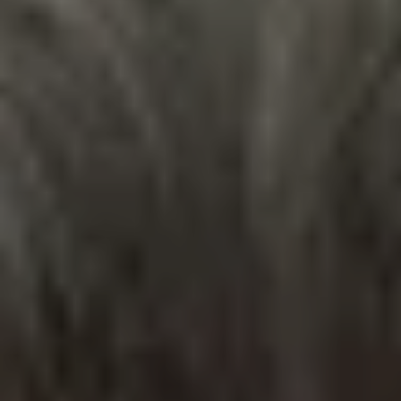
MUSIKTHEATER
FILM
OPER
MUSIK & WORT
FÜHRUNG
KAMMERKONZERT
KONZERT
TALK