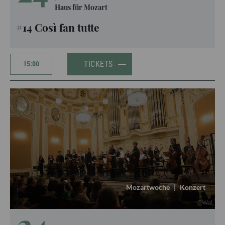
Haus für Mozart
#14 Così fan tutte
TICKETS
15:00
Mozartwoche
|
Konzert
Wol
24