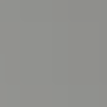
ABONNEMENTS, ERMÄSSIGUNGEN & U30
ABONNEMENTS
Mit unseren Wahlabos sparen Sie bis zu 20% und können
flexibel Ihre Wunschkonzerte wählen.
Zu den Abonnements
Die Wahlabos sind im Kartenbüro sowie
online
erhältlilch.