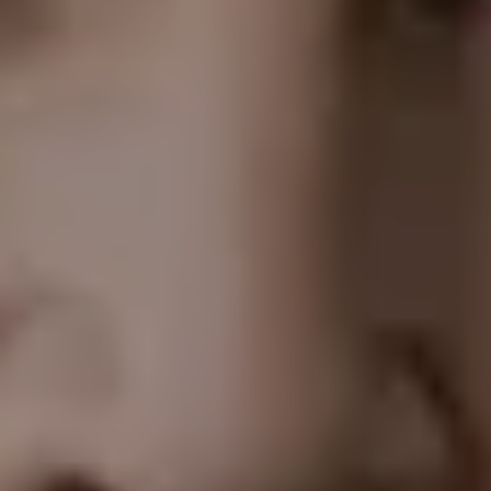
Borrani | Peña
TICKETS
19:30
Mozartwoche
|
Kammerkonzert
Julien Mignot
22
JÄN
|
FREITAG
Stiftung Mozarteum, Großer Saal