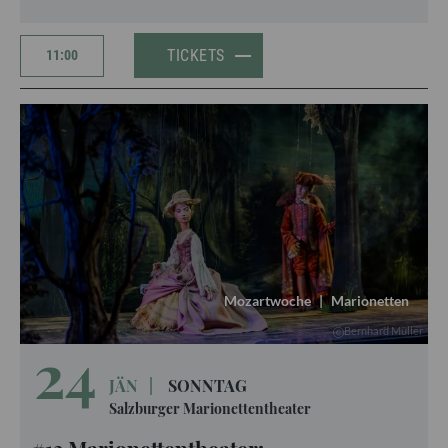
TICKETS
11:00
Mozartwoche
|
Marionetten
Bernhard Müller
24
JÄN
|
SONNTAG
Salzburger Marionettentheater