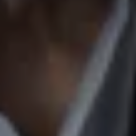
Mozart-Wohnhaus, Tanzmeistersaal
#04 Briefe und Musik:
„Meine liebe Mama“
TICKETS
17:00
Mozartwoche
|
Oper
Chris Singer