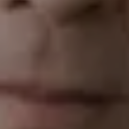
#03 Tamestit & Friends
TICKETS
11:00
Mozartwoche
|
Führung
ISM
22
JÄN
|
FREITAG
Mozart-Wohnhaus