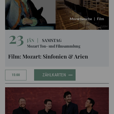
Mozartwoche
|
Film
ISM
23
JÄN
|
SAMSTAG
Mozart Ton- und Filmsammlung
Film: Mozart: Sinfonien & Arien
ZÄHLKARTEN
15:00