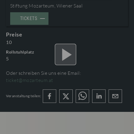
BESUCHERNFOS UND BARRIIEREFREIHEIT
Stiftung Mozarteum, Wiener Saal
PROGRAMMBUCH BESTELLEN
TICKETS
Preise
AGB
10
PROGRAMMHEFTE & ZUGABEN
Rollstuhlplatz
5
Oder schreiben Sie uns eine Email:
ticket@mozarteum.at
HAUPTPROSPEKT MOZARTWOCHE 2027
Veranstaltung teilen:
MoWo_27_HP_WEB_issuu