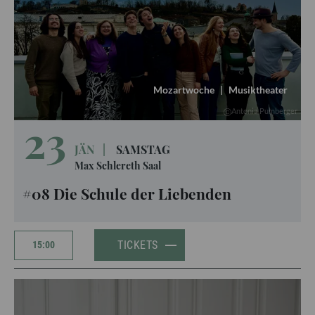
Mozartwoche
|
Musiktheater
Antonia Pumberger
23
JÄN
|
SAMSTAG
Max Schlereth Saal
#08 Die Schule der Liebenden
TICKETS
15:00