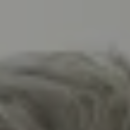
MOZARTWOCHE
REZITAL
ORGELKONZERT
FAMILIEN
MARIONETTEN
DRAMA
TRAZOM