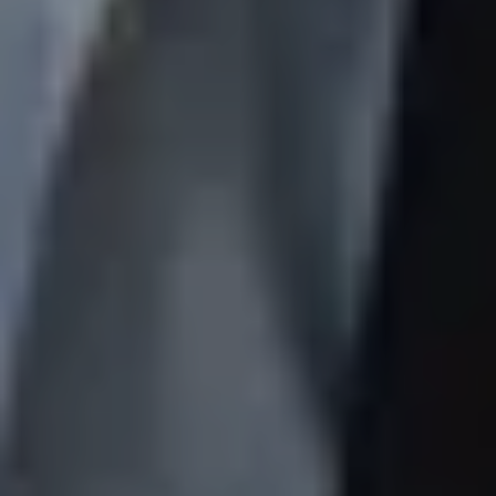
23
JÄN
|
SAMSTAG
Mozart-Wohnhaus
Autographentresor-Führung (deutsch)
ZÄHLKARTEN
10:00
Mozartwoche
|
Talk
Wolfgang Lienbacher