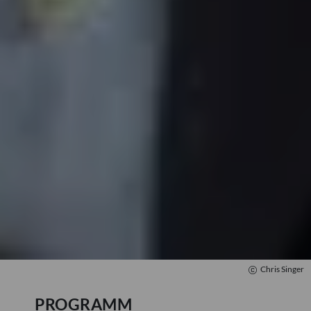
Mozartwoche
|
Konzert
Marco Borggreve
23
JÄN
|
SAMSTAG
Stiftung Mozarteum, Großer Saal
#06 Kammerorchester Basel
Bezuidenhout & Ibragimova
TICKETS
11:00
Chris Singer
PROGRAMM