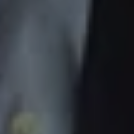
23
JÄN
|
SAMSTAG
Stiftung Mozarteum, Wiener Saal
Introductory lecture (in English):
Mozart & Mozarts
10:15