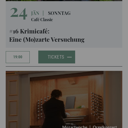
24
JÄN
|
SONNTAG
Café Classic
#16 Krimicafé:
Eine (Mo)zarte Versuchung
TICKETS
19:00
Mozartwoche
|
Orgelkonzert