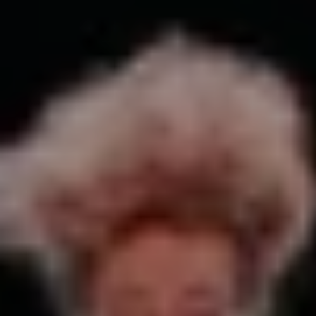
Mozartwoche
|
Konzert
Piera Mungiguerra
21
JÄN
|
DONNERSTAG
Stiftung Mozarteum, Großer Saal
#02 Eröffnungskonzert:
Mozarteumorchester Salzburg |