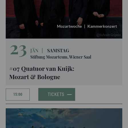
Mozartwoche
|
Kammerkonzert
Sylvain Gripoix
23
JÄN
|
SAMSTAG
Stiftung Mozarteum, Wiener Saal
#07 Quatuor van Kuijk:
Mozart & Bologne
TICKETS
15:00