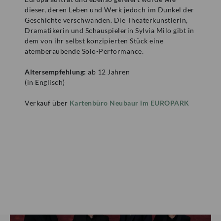
dieser, deren Leben und Werk jedoch im Dunkel der
Geschichte verschwanden. Die Theaterkünstlerin,
Dramatikerin und Schauspielerin Sylvia Milo gibt in
Mozartwoche
|
Film
dem von ihr selbst konzipierten Stück eine
atemberaubende Solo-Performance.
ISM
23
Altersempfehlung:
ab 12 Jahren
JÄN
|
SAMSTAG
(in Englisch)
Mozart Ton- und Filmsammlung
Verkauf über
Kartenbüro Neubaur im EUROPARK
Film: Mozart: Sinfonien & Arien
ZÄHLKARTEN
15:00