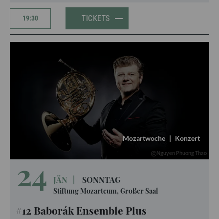
TICKETS
19:30
Mozartwoche
|
Konzert
Nguyen Phuong Thao
24
JÄN
|
SONNTAG
Stiftung Mozarteum, Großer Saal
#12 Baborák Ensemble Plus