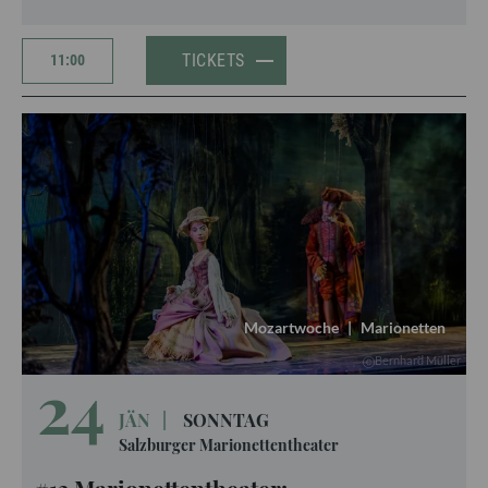
TICKETS
11:00
Mozartwoche
|
Marionetten
Bernhard Müller
24
JÄN
|
SONNTAG
Salzburger Marionettentheater