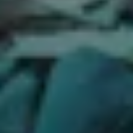
22
JÄN
|
FREITAG
Haus für Mozart
#05 Così fan tutte
TICKETS
19:00
Mozartwoche
|
Führung
ISM