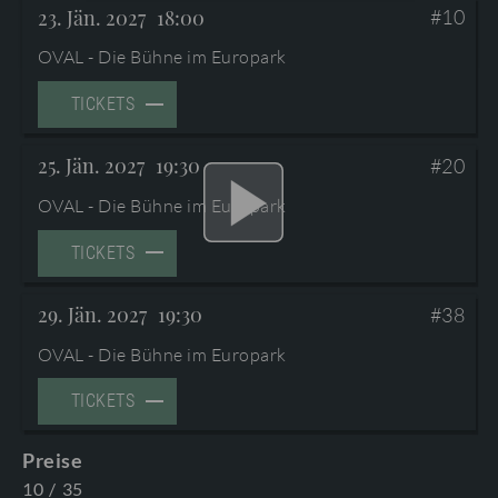
BESUCHERNFOS UND BARRIIEREFREIHEIT
23. Jän. 2027
18:00
#10
OVAL - Die Bühne im Europark
PROGRAMMBUCH BESTELLEN
TICKETS
AGB
25. Jän. 2027
19:30
#20
PROGRAMMHEFTE & ZUGABEN
OVAL - Die Bühne im Europark
TICKETS
29. Jän. 2027
19:30
#38
OVAL - Die Bühne im Europark
HAUPTPROSPEKT MOZARTWOCHE 2027
TICKETS
MoWo_27_HP_WEB_issuu
Preise
10
/
35