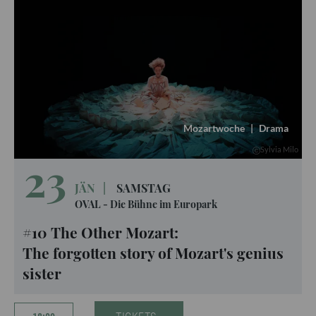
Mozartwoche
|
Drama
Sylvia Milo
23
JÄN
|
SAMSTAG
OVAL - Die Bühne im Europark
#10 The Other Mozart:
The forgotten story of Mozart's genius
sister