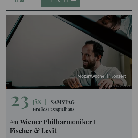
TICKETS
18:00
Mozartwoche
|
Konzert
Felix Broede
23
JÄN
|
SAMSTAG
Großes Festspielhaus
#11 Wiener Philharmoniker I
Fischer & Levit