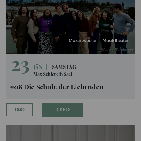
Mozartwoche
|
Musiktheater
Antonia Pumberger
23
JÄN
|
SAMSTAG
Max Schlereth Saal
#08 Die Schule der Liebenden
TICKETS
15:00