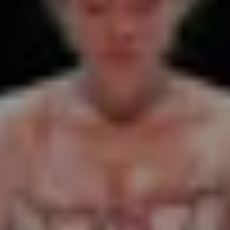
Borrani | Peña
TICKETS
19:30
Mozartwoche
|
Kammerkonzert
Julien Mignot
22
JÄN
|
FREITAG
Stiftung Mozarteum, Großer Saal