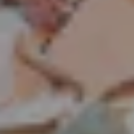
Autographentresor-Führung (deutsch)
ZÄHLKARTEN
15:00
Mozartwoche
|
Musik & Wort
Wolfgang Lienbacher
22
JÄN
|
FREITAG