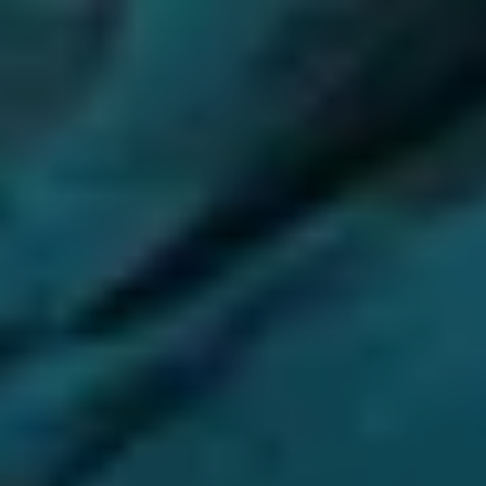
23
JÄN
|
SAMSTAG
Mozart-Wohnhaus
Autographentresor-Führung (deutsch)
ZÄHLKARTEN
10:00
Mozartwoche
|
Talk
Wolfgang Lienbacher