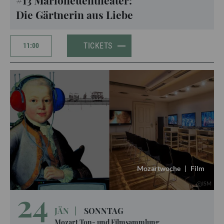
#13 Marionettentheater:
Die Gärtnerin aus Liebe
TICKETS
11:00
Mozartwoche
|
Film
ISM
24
JÄN
|
SONNTAG
Mozart Ton- und Filmsammlung