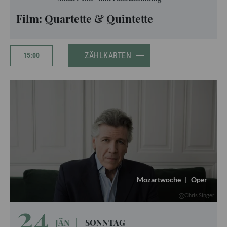
Film: Quartette & Quintette
ZÄHLKARTEN
15:00
Mozartwoche
|
Oper
Chris Singer
24
JÄN
|
SONNTAG