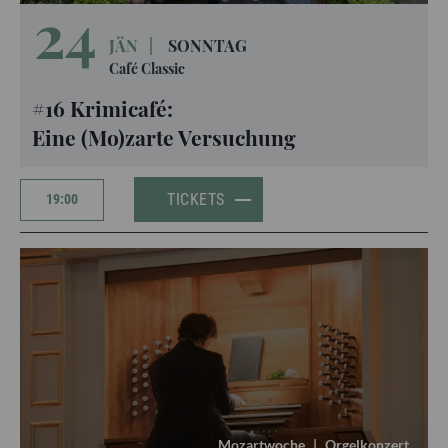
24
JÄN
|
SONNTAG
Café Classic
#16 Krimicafé:
Eine (Mo)zarte Versuchung
TICKETS
19:00
Mozartwoche
|
Orgelkonzert