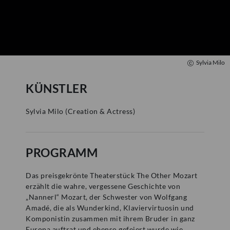
Mozartwoche
|
Führung
ISM
23
JÄN
|
SAMSTAG
Sylvia Milo
Mozart-Wohnhaus
KÜNSTLER
Autograph Vault Guided Tour (in
English)
Sylvia Milo
(
Creation & Actress
)
ZÄHLKARTEN
12:00
PROGRAMM
Das preisgekrönte Theaterstück The Other Mozart
erzählt die wahre, vergessene Geschichte von
„Nannerl“ Mozart, der Schwester von Wolfgang
Amadé, die als Wunderkind, Klaviervirtuosin und
Komponistin zusammen mit ihrem Bruder in ganz
Europa auftrat und ebenso gefeiert wurde wie