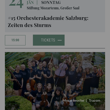
JÄN
|
SONNTAG
Stiftung Mozarteum, Großer Saal
#15 Orchesterakademie Salzburg:
Zeiten des Sturms
TICKETS
15:00
Mozartwoche
|
Trazom
Jonas Hoffmann