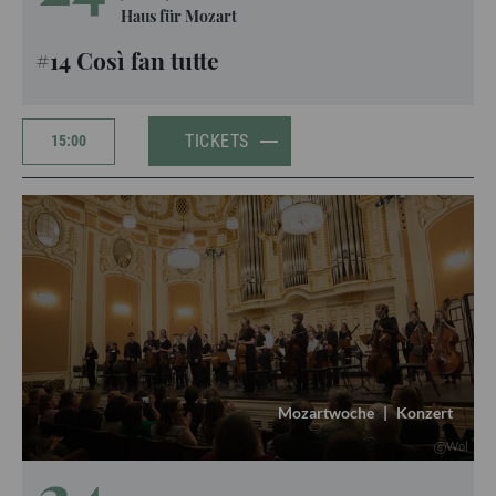
Haus für Mozart
#14 Così fan tutte
TICKETS
15:00
Mozartwoche
|
Konzert
Wol
24