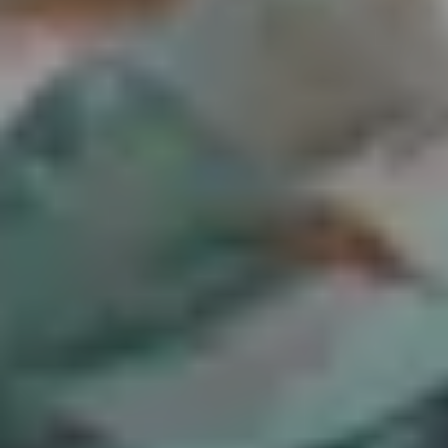
Mozart-Wohnhaus, Tanzmeistersaal
#04 Briefe und Musik:
„Meine liebe Mama“
TICKETS
17:00
Mozartwoche
|
Oper
Chris Singer