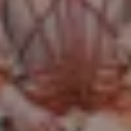
#03 Tamestit & Friends
TICKETS
11:00
Mozartwoche
|
Führung
ISM
22
JÄN
|
FREITAG
Mozart-Wohnhaus