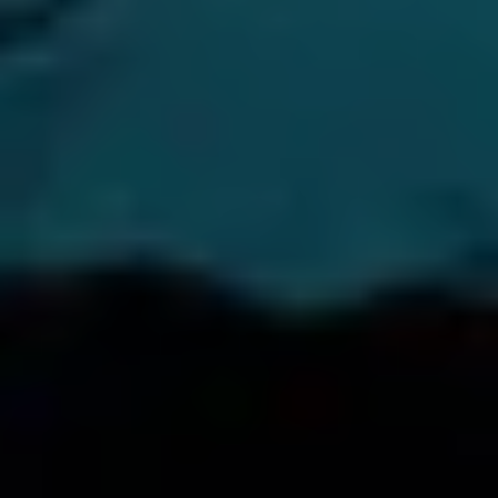
23
JÄN
|
SAMSTAG
Stiftung Mozarteum, Wiener Saal
Introductory lecture (in English):
Mozart & Mozarts
10:15