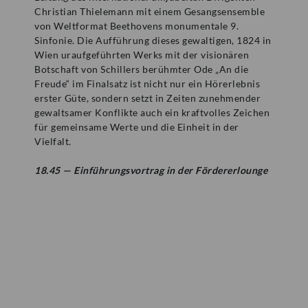
Christian Thielemann mit einem Gesangsensemble
von Weltformat Beethovens monumentale 9.
Sinfonie. Die Aufführung dieses gewaltigen, 1824 in
Mozartwoche
|
Film
Wien uraufgeführten Werks mit der visionären
Botschaft von Schillers berühmter Ode „An die
ISM
23
Freude“ im Finalsatz ist nicht nur ein Hörerlebnis
erster Güte, sondern setzt in Zeiten zunehmender
JÄN
|
SAMSTAG
gewaltsamer Konflikte auch ein kraftvolles Zeichen
Mozart Ton- und Filmsammlung
für gemeinsame Werte und die Einheit in der
Vielfalt.
Film: Mozart: Sinfonien & Arien
18.45 — Einführungsvortrag in der Fördererlounge
ZÄHLKARTEN
15:00