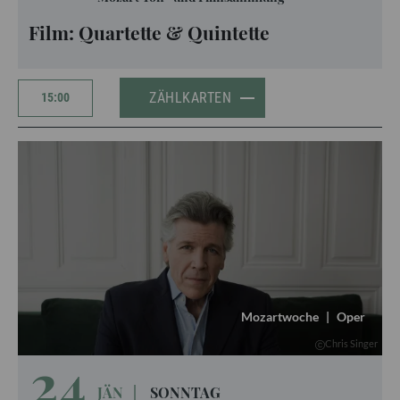
Film: Quartette & Quintette
ZÄHLKARTEN
15:00
Mozartwoche
|
Oper
Chris Singer
24
JÄN
|
SONNTAG