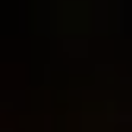
MUSIKTHEATER
FILM
OPER
MUSIK & WORT
FÜHRUNG
KAMMERKONZERT
KONZERT
TALK