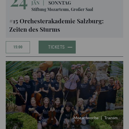
JÄN
|
SONNTAG
Stiftung Mozarteum, Großer Saal
#15 Orchesterakademie Salzburg:
Zeiten des Sturms
TICKETS
15:00
Mozartwoche
|
Trazom
Jonas Hoffmann