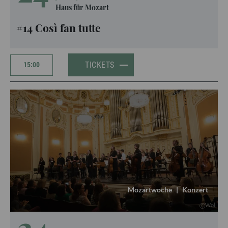
Haus für Mozart
#14 Così fan tutte
TICKETS
15:00
Mozartwoche
|
Konzert
Wol
24