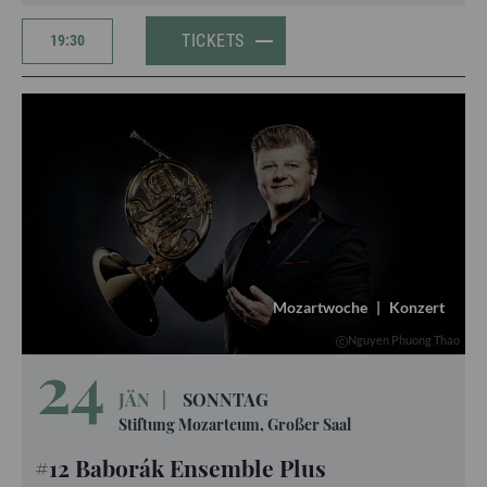
TICKETS
19:30
Mozartwoche
|
Konzert
Nguyen Phuong Thao
24
JÄN
|
SONNTAG
Stiftung Mozarteum, Großer Saal
#12 Baborák Ensemble Plus