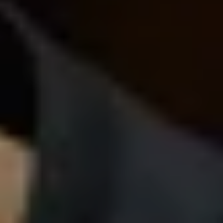
Mozartwoche
|
Konzert
Piera Mungiguerra
21
JÄN
|
DONNERSTAG
Stiftung Mozarteum, Großer Saal
#02 Eröffnungskonzert:
Mozarteumorchester Salzburg |