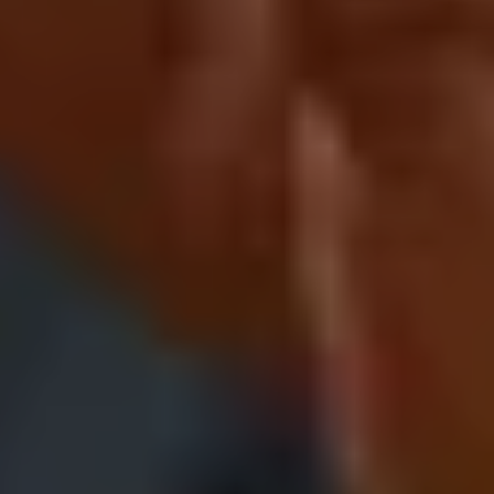
23
JÄN
|
SAMSTAG
Mozart-Wohnhaus
Autographentresor-Führung (deutsch)
ZÄHLKARTEN
10:00
Mozartwoche
|
Talk
Wolfgang Lienbacher