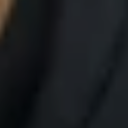
Borrani | Peña
TICKETS
19:30
Mozartwoche
|
Kammerkonzert
Julien Mignot
22
JÄN
|
FREITAG
Stiftung Mozarteum, Großer Saal