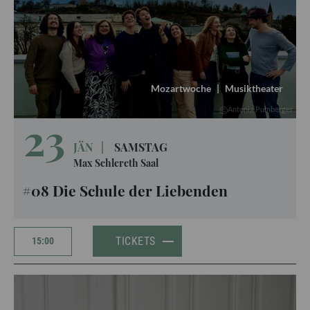
Mozartwoche
|
Musiktheater
Antonia Pumberger
23
JÄN
|
SAMSTAG
Max Schlereth Saal
#08 Die Schule der Liebenden
TICKETS
15:00