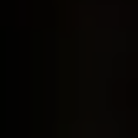
ABONNEMENTS, ERMÄSSIGUNGEN & U30
ABONNEMENTS
Mit unseren Wahlabos sparen Sie bis zu 20% und können
flexibel Ihre Wunschkonzerte wählen.
Zu den Abonnements
Die Wahlabos sind im Kartenbüro sowie
online
erhältlilch.