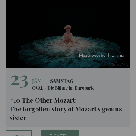
Mozartwoche
|
Drama
Sylvia Milo
23
JÄN
|
SAMSTAG
OVAL - Die Bühne im Europark
#10 The Other Mozart:
The forgotten story of Mozart's genius
sister