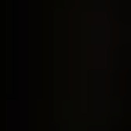
U30 & IN AUSBILDUNG
€ 25 für Konzertbesucher U27 in Ausbildung
(nach Verfügbarkeit gegen Vorlage eines Schüler-,
Studierenden oder Lehrlingsausweises)
50% für alle übrigen Konzertbesucher U30
(nach Verfügbarkeit der Kategorien. Das Angebot bezieht
sich auf den Einzelkartenpreis)
Weitere Ermäßigungen:
Ö1-Club-Mitglieder
erhalten 10% und
Ö1 intro-Club-
Mitglieder
30% Ermäßigung auf ausgewählte
Veranstaltungen.
SN-Card-Inhaber
erhalten 20% Ermäßigung nach
Verfügbarkeit auf ausgewählte Veranstaltungen.