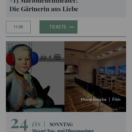
#13 Marionettentheater:
Die Gärtnerin aus Liebe
TICKETS
11:00
Mozartwoche
|
Film
ISM
24
JÄN
|
SONNTAG
Mozart Ton- und Filmsammlung