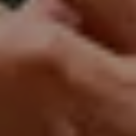
22
JÄN
|
FREITAG
Haus für Mozart
#05 Così fan tutte
TICKETS
19:00
Mozartwoche
|
Führung
ISM