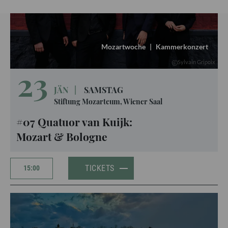
Mozartwoche
|
Kammerkonzert
Sylvain Gripoix
23
JÄN
|
SAMSTAG
Stiftung Mozarteum, Wiener Saal
#07 Quatuor van Kuijk:
Mozart & Bologne
TICKETS
15:00