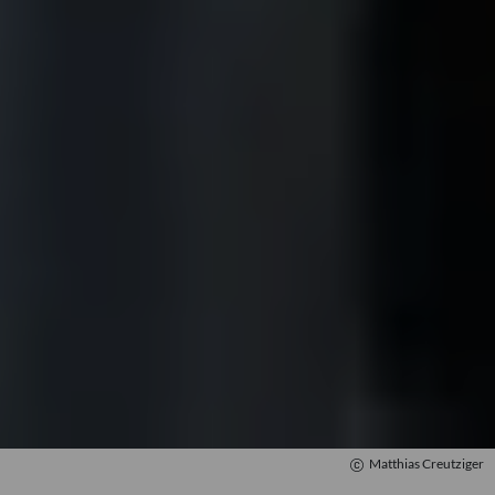
Mozartwoche
|
Konzert
Marco Borggreve
23
JÄN
|
SAMSTAG
Stiftung Mozarteum, Großer Saal
#06 Kammerorchester Basel
Bezuidenhout & Ibragimova
TICKETS
11:00
Matthias Creutziger