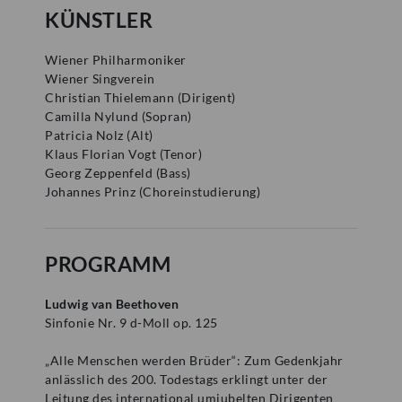
KÜNSTLER
Mozartwoche
|
Führung
Wiener Philharmoniker
ISM
23
Wiener Singverein
Christian Thielemann
(
Dirigent
)
JÄN
|
SAMSTAG
Camilla Nylund
(
Sopran
)
Mozart-Wohnhaus
Patricia Nolz
(
Alt
)
Klaus Florian Vogt
(
Tenor
)
Autograph Vault Guided Tour (in
Georg Zeppenfeld
(
Bass
)
English)
Johannes Prinz
(
Choreinstudierung
)
ZÄHLKARTEN
12:00
PROGRAMM
Ludwig van Beethoven
Sinfonie Nr. 9 d-Moll op. 125
„Alle Menschen werden Brüder“: Zum Gedenkjahr
anlässlich des 200. Todestags erklingt unter der
Leitung des international umjubelten Dirigenten