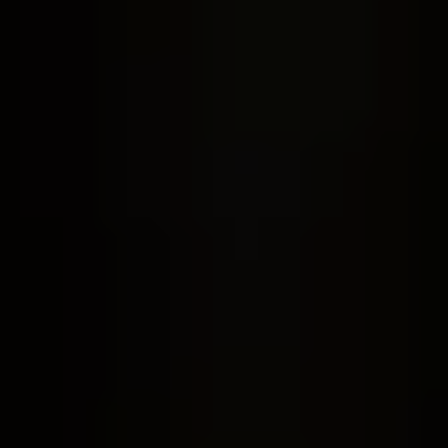
MOZARTWOCHE
REZITAL
ORGELKONZERT
FAMILIEN
MARIONETTEN
DRAMA
TRAZOM