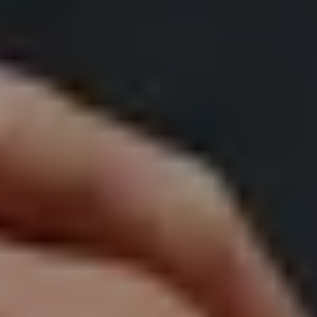
Autographentresor-Führung (deutsch)
ZÄHLKARTEN
15:00
Mozartwoche
|
Musik & Wort
Wolfgang Lienbacher
22
JÄN
|
FREITAG