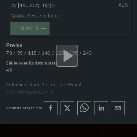
BESUCHERNFOS UND BARRIIEREFREIHEIT
27. Jän. 2027
19:30
#28
Großes Festspielhaus
PROGRAMMBUCH BESTELLEN
TICKETS
AGB
Preise
PROGRAMMHEFTE & ZUGABEN
73
/
95
/
115
/
140
/
165
/
195
/
240
Säule oder Rollstuhlplatz
45
Oder schreiben Sie uns eine Email:
ticket@mozarteum.at
HAUPTPROSPEKT MOZARTWOCHE 2027
Veranstaltung teilen:
MoWo_27_HP_WEB_issuu