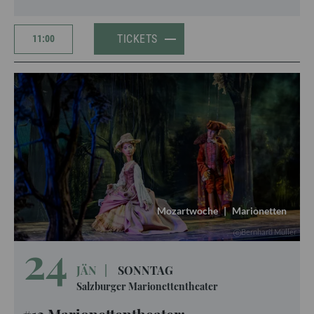
TICKETS
11:00
Mozartwoche
|
Marionetten
Bernhard Müller
24
JÄN
|
SONNTAG
Salzburger Marionettentheater