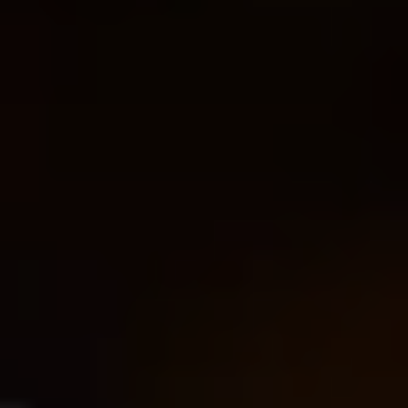
Mozartwoche
|
Talk
ISM
21
JÄN
|
DONNERSTAG
Stiftung Mozarteum, Wiener Saal
#01 Eröffnungstalk:
Mozart & "Mozarts"
TICKETS
18:00