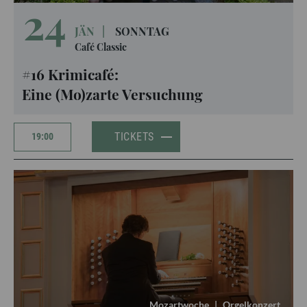
24
JÄN
|
SONNTAG
Café Classic
#16 Krimicafé:
Eine (Mo)zarte Versuchung
TICKETS
19:00
Mozartwoche
|
Orgelkonzert