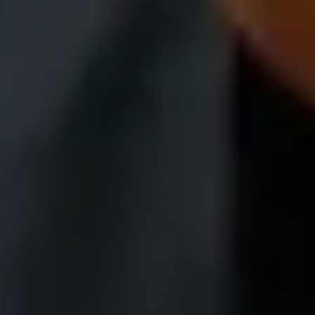
23
JÄN
|
SAMSTAG
Stiftung Mozarteum, Wiener Saal
Introductory lecture (in English):
Mozart & Mozarts
10:15