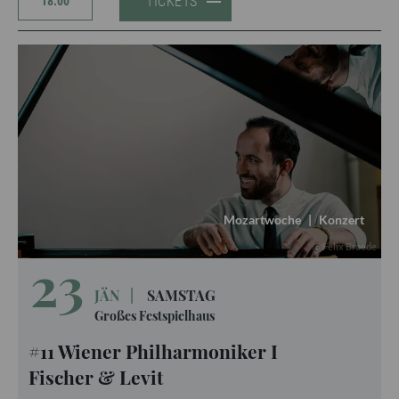
TICKETS
18:00
Mozartwoche
|
Konzert
Felix Broede
23
JÄN
|
SAMSTAG
Großes Festspielhaus
#11 Wiener Philharmoniker I
Fischer & Levit