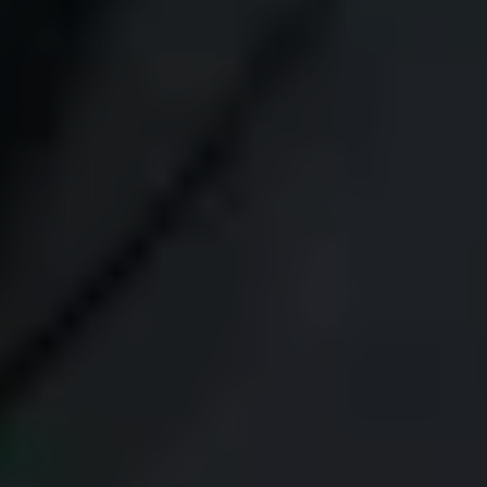
#03 Tamestit & Friends
TICKETS
11:00
Mozartwoche
|
Führung
ISM
22
JÄN
|
FREITAG
Mozart-Wohnhaus