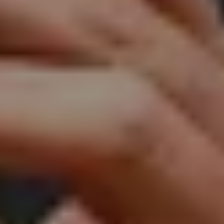
Mozart-Wohnhaus, Tanzmeistersaal
#04 Briefe und Musik:
„Meine liebe Mama“
TICKETS
17:00
Mozartwoche
|
Oper
Chris Singer