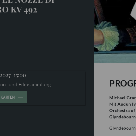
O KV 492
 2027
15:00
PROG
Ton- und Filmsammlung
LKARTEN
Michael Gra
Mit
Audun Iv
Orchestra of
Glyndebourne
Glyndebourn