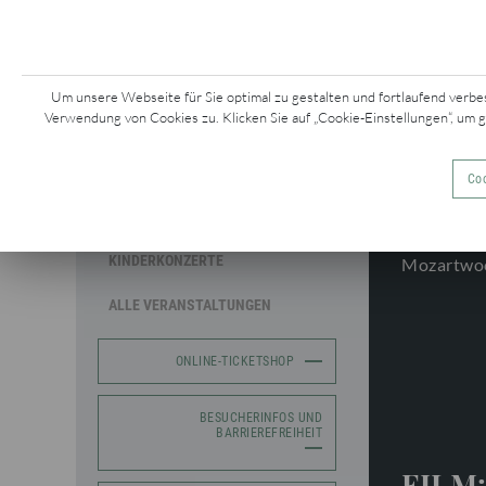
KONZERTE &
Z
EVENTS
Um unsere Webseite für Sie optimal zu gestalten und fortlaufend verbe
Verwendung von Cookies zu. Klicken Sie auf „Cookie-Einstellungen“, um 
MOZARTWOCHE
Coo
SAISONKONZERTE
KINDERKONZERTE
Mozartwo
ALLE VERANSTALTUNGEN
ONLINE-TICKETSHOP
BESUCHERINFOS UND
BARRIEREFREIHEIT
FILM: