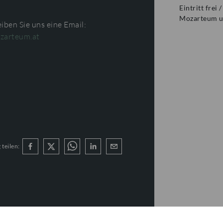
Eintritt frei
Mozarteum un
iben Sie uns eine Email:
zarteum.at
 teilen: