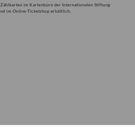
 / Zählkarten im Kartenbüro der Internationalen Stiftung
d im Online-Ticketshop erhältlich.