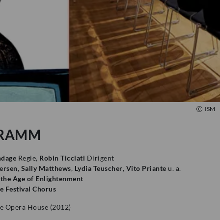
ISM
RAMM
ndage
Regie,
Robin Ticciati
Dirigent
ersen
,
Sally Matthews
,
Lydia Teuscher
,
Vito Priante
u. a.
 the Age of Enlightenment
 Festival Chorus
e Opera House (2012)