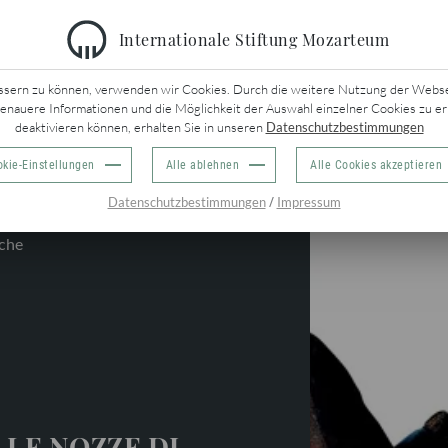
Internationale Stiftung Mozarteum
URÜCK
ssern zu können, verwenden wir Cookies. Durch die weitere Nutzung der Webseit
genauere Informationen und die Möglichkeit der Auswahl einzelner Cookies zu er
deaktivieren können, erhalten Sie in unseren
Datenschutzbestimmungen
kie-Einstellungen
Alle ablehnen
Alle Cookies akzeptieren
/
Datenschutzbestimmungen
Impressum
che
 LE NOZZE DI