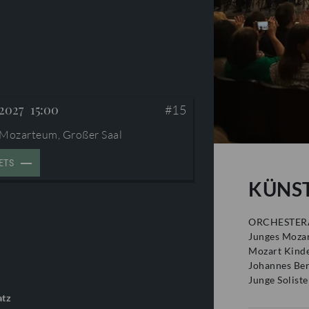
 2027
15:00
#15
 Mozarteum, Großer Saal
ETS
KÜNS
ORCHESTER
Junges Mozar
Mozart Kind
Johannes Be
Junge Solist
atz