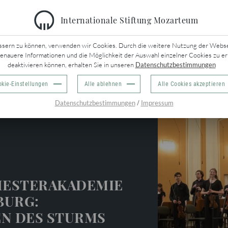
Internationale Stiftung Mozarteum
URÜCK
ssern zu können, verwenden wir Cookies. Durch die weitere Nutzung der Webseit
genauere Informationen und die Möglichkeit der Auswahl einzelner Cookies zu er
deaktivieren können, erhalten Sie in unseren
Datenschutzbestimmungen
kie-Einstellungen
Alle ablehnen
Alle Cookies akzeptieren
che
/
Datenschutzbestimmungen
Impressum
ESTERAKADEMIE
BURG:
EN DES STURMS