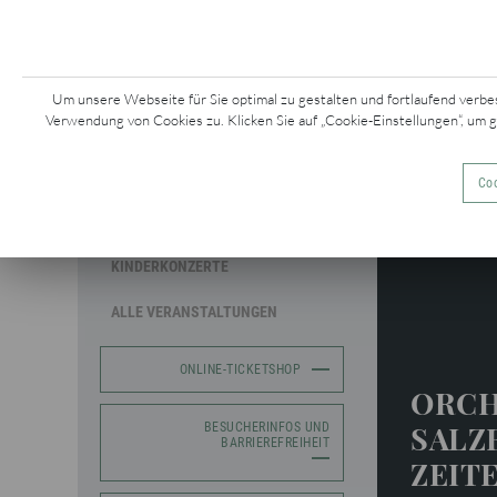
KONZERTE &
Z
EVENTS
Um unsere Webseite für Sie optimal zu gestalten und fortlaufend verbe
Verwendung von Cookies zu. Klicken Sie auf „Cookie-Einstellungen“, um 
MOZARTWOCHE
Coo
SAISONKONZERTE
Mozartwo
KINDERKONZERTE
ALLE VERANSTALTUNGEN
ONLINE-TICKETSHOP
ORCH
SALZ
BESUCHERINFOS UND
BARRIEREFREIHEIT
ZEIT