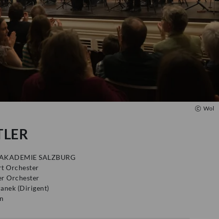
Wol
TLER
AKADEMIE SALZBURG
t Orchester
er Orchester
ranek
(
Dirigent
)
en