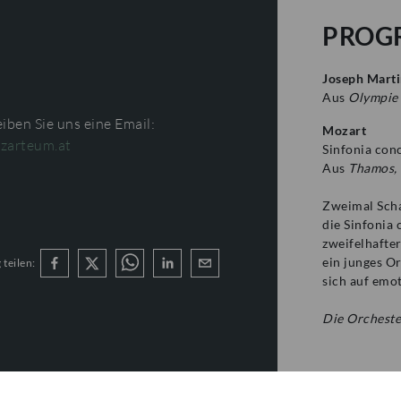
PROG
Joseph Marti
Aus
Olympi
iben Sie uns eine Email:
Mozart
zarteum.at
Sinfonia con
Aus
Thamos,
Zweimal Scha
die Sinfonia
zweifelhafte
ein junges O
 teilen:
sich auf emo
Die Orcheste
Kooperation 
Internationa
und finanzie