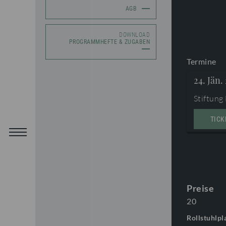
AGB
DOWNLOAD
PROGRAMMHEFTE & ZUGABEN
Termine
24. Jän.
Stiftung
TICK
Preise
20
Rollstuhlpl