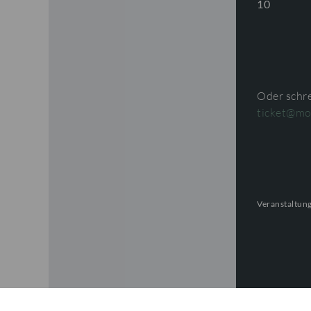
10
Oder schre
ticket@mo
Veranstaltung