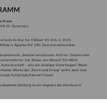
RAMM
n Kraus
e
VB 33: Ouvertüre
certante Es-Dur für 4 Bläser KV Anh. C 14.01
 König in Ägypten
KV 345: Zwischenaktmusiken
uspielmusik, zweimal emotionaler Aufruhr. Dazwischen
 concertante für vier Bläser von Mozart? Ein Werk
r Autorenschaft – also ein windiges Unterfangen? Wenn
rchester Werke des „Sturm und Drang“ spielt, kann man
tionale Achterbahnfahrten freuen.
rakademie Salzburg ist ein Angebot des Musikum in
mit dem Mozarteumorchester Salzburg, der
len Stiftung Mozarteum, dem Salzburger Blasmusikverband
rt vom Land Salzburg.